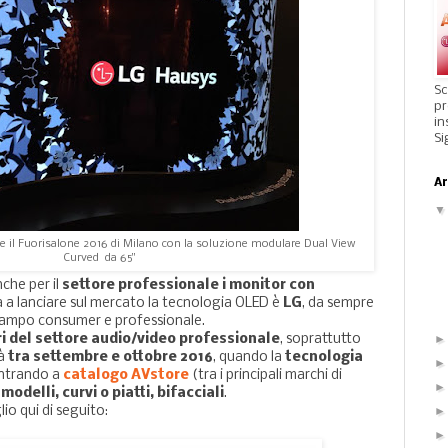
Sc
pr
in
Si
Ar
te il Fuorisalone 2016 di Milano con la soluzione modulare Dual View
Curved da 65"
che per il
settore professionale i monitor con
a a lanciare sul mercato la tecnologia OLED è
LG
, da sempre
 campo consumer e professionale.
i del settore audio/video professionale
, soprattutto
rà
tra settembre e ottobre 2016
, quando la
tecnologia
entrando a
catalogo AVstore
(tra i principali marchi di
 modelli, curvi o piatti, bifacciali
.
io qui di seguito: