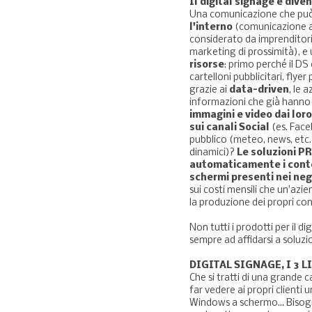
Il digital signage è div
Una comunicazione che pu
l'interno
(comunicazione ai
considerato da imprenditor
marketing di prossimità), e
risorse
: primo perché il DS
cartelloni pubblicitari, flyer
grazie ai
data-driven
, le
informazioni che già hanno 
immagini e video dai loro
sui canali Social
(es. Face
pubblico (meteo, news, etc.
dinamici)?
Le soluzioni P
automaticamente i contenu
schermi presenti nei neg
sui costi mensili che un'az
la produzione dei propri con
Non tutti i prodotti per il d
sempre ad affidarsi a soluzio
DIGITAL SIGNAGE, I 3 
Che si tratti di una grande 
far vedere ai propri clienti
Windows a schermo... Bisog