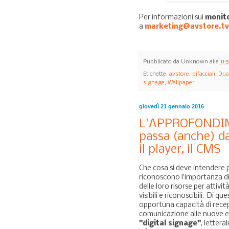
Per informazioni sui
monito
a
marketing@avstore.tv
Pubblicato da
Unknown
alle
11:
Etichette:
avstore
,
bifacciali
,
Dua
signage
,
Wallpaper
giovedì 21 gennaio 2016
L'APPROFONDIME
passa (anche) dagl
il player, il CMS
Che cosa si deve intendere 
riconoscono l'importanza d
delle loro risorse per attiv
visibili e riconoscibili. Di 
opportuna capacità di recep
comunicazione alle nuove e
"digital signage"
, letter