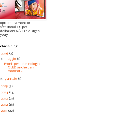
opri i nuovi monitor
ofessionali LG per
stallazioni A/V Pro e Digital
gnage
chivio blog
▼
2016
(2)
▼
maggio
(1)
Pronti per la tecnologia
OLED anche per i
monitor ...
►
gennaio
(1)
►
2015
(7)
►
2014
(14)
►
2013
(21)
►
2012
(18)
►
2011
(22)