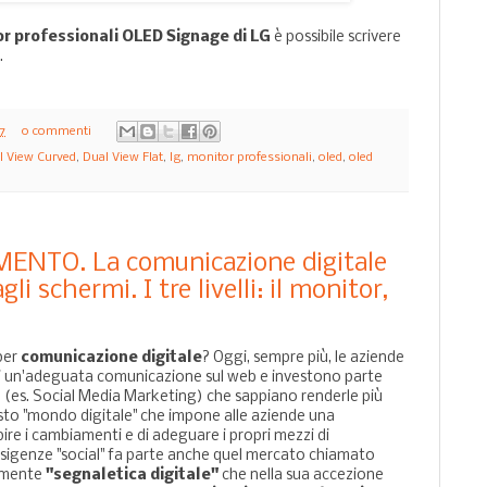
r professionali OLED Signage di LG
è possibile scrivere
.
57
0 commenti
l View Curved
,
Dual View Flat
,
lg
,
monitor professionali
,
oled
,
oled
NTO. La comunicazione digitale
i schermi. I tre livelli: il monitor,
per
comunicazione digitale
? Oggi, sempre più, le aziende
i un'adeguata comunicazione sul web e investono parte
ità (es. Social Media Marketing) che sappiano renderle più
questo "mondo digitale" che impone alle aziende una
ire i cambiamenti e di adeguare i propri mezzi di
sigenze "social" fa parte anche quel mercato chiamato
almente
"segnaletica digitale"
che nella sua accezione