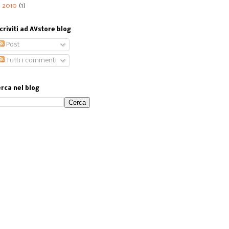
►
2010
(1)
criviti ad AVstore blog
Post
Tutti i commenti
rca nel blog