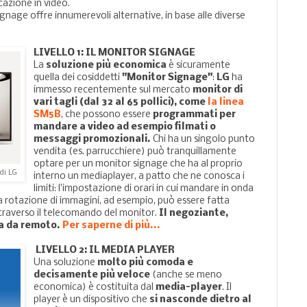
azione in video.
ignage offre innumerevoli alternative, in base alle diverse
LIVELLO 1: IL MONITOR SIGNAGE
La
soluzione più economica
è sicuramente
quella dei cosiddetti
"Monitor Signage"
:
LG
ha
immesso recentemente sul mercato
monitor di
vari tagli (dal 32 al 65 pollici), come
la linea
SM5B
, che possono essere
programmati per
mandare a video ad esempio filmati o
messaggi promozionali.
Chi ha un singolo punto
vendita (es. parrucchiere) può tranquillamente
optare per un monitor signage che ha al proprio
di LG
interno un mediaplayer, a patto che ne conosca i
limiti: l'impostazione di orari in cui mandare in onda
a rotazione di immagini, ad esempio, può essere fatta
ttraverso il telecomando del monitor.
Il negoziante,
la da remoto.
Per saperne di più...
LIVELLO 2: IL MEDIA PLAYER
Una soluzione
molto più comoda e
decisamente più veloce
(anche se meno
economica) è costituita dal
media-player
. Il
player è un dispositivo che
si nasconde dietro al