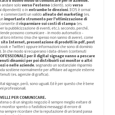
entato il nuovo modo di comunicare per le aziende.
ò andare solo
verso l'esterno
(clienti), solo
verso
 dipendenti) o in
entrambe le direzioni
. Il DS è ormai
i e commercianti un valido
alleato del marketing
(es.
 un
importante strumento per l'ottimizzazione di
 consente di
risparmiare sui costi di stampa
(es.
 per la pubblicizzazione di eventi, etc.); secondo, perché,
 aziende possono comunicare - in modo automatico -
al loro interno (ma che spesso non sanno di avere), come
 sito Internet, presentazione di prodotti in pdf, post
book e Twitter) oppure informazioni che sono di dominio
). In che modo si recuperano i data-driven (contenuti
ROFESSIONALI per il digital signage vanno a pescare
ti dinamici per poi distribuirli sui monitor o altri
ozi o nelle aziende
, segnando un sostanziale risparmio
ienda sostiene normalmente per affidare ad agenzie esterne
tenuti (es. agenzie di grafica).
igital signage, però, sono uguali. Ed è per questo che è bene
ni professionali.
LIVELLI PER COMUNICARE.
catena o di un singolo negozio è sempre meglio evitare di
 un monitor spento o fastidiosi messaggi di errore di
na sempre ricordare che la reputazione di un brand passa