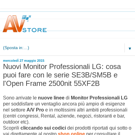
▼
mercoledì 27 maggio 2015
Nuovi Monitor Professionali LG: cosa
puoi fare con le serie SE3B/SM5B e
l'Open Frame 2500nit 55XF2B
Sono arrivate le
nuove linee
di
Monitor Professionali LG
per soddisfare un ventaglio ancora più ampio di esigenze
nel settore
A/V Pro
e in moltissimi altri ambiti professionali
(centri congressi, Rental, aziende, negozi, ristoranti e bar,
outdoor etc).
Scoprili
cliccando sui codici
dei prodotti riportati qui sotto o
vai direttamente al nostro
shop online
per consultare il